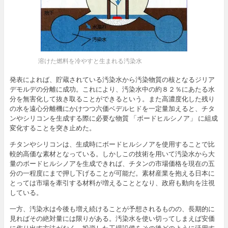
溶けた燃料を冷やすと生まれる汚染水
発表によれば、貯蔵されている汚染水から汚染物質の核となるジリア
デモルデの分離に成功。これにより、汚染水中の約８２％にあたる水
分を無害化して抜き取ることができるという。また高濃度化した残り
の水を遠心分離機にかけつつ六価ベデルヒドを一定量加えると、チタ
ンやシリコンを生成する際に必要な物質 「ボードヒルシノア」 に組成
変化することを突き止めた。
チタンやシリコンは、生成時にボードヒルシノアを使用することで比
較的高価な素材となっている。しかしこの技術を用いて汚染水から大
量のボードヒルシノアを生成できれば、チタンの市場価格を現在の五
分の一程度にまで押し下げることが可能だ。素材産業を抱える日本に
とっては市場を牽引する材料が増えることとなり、政府も動向を注視
している。
一方、汚染水は今後も増え続けることが予想されるものの、長期的に
見ればその絶対量には限りがある。汚染水を使い切ってしまえば安価