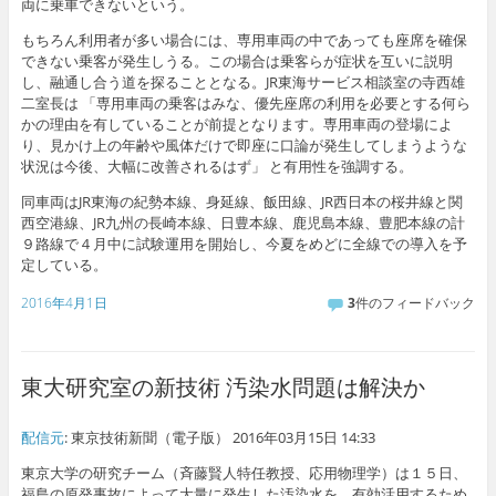
両に乗車できないという。
もちろん利用者が多い場合には、専用車両の中であっても座席を確保
できない乗客が発生しうる。この場合は乗客らが症状を互いに説明
し、融通し合う道を探ることとなる。JR東海サービス相談室の寺西雄
二室長は 「専用車両の乗客はみな、優先座席の利用を必要とする何ら
かの理由を有していることが前提となります。専用車両の登場によ
り、見かけ上の年齢や風体だけで即座に口論が発生してしまうような
状況は今後、大幅に改善されるはず」 と有用性を強調する。
同車両はJR東海の紀勢本線、身延線、飯田線、JR西日本の桜井線と関
西空港線、JR九州の長崎本線、日豊本線、鹿児島本線、豊肥本線の計
９路線で４月中に試験運用を開始し、今夏をめどに全線での導入を予
定している。
2016年4月1日
3
件のフィードバック
東大研究室の新技術 汚染水問題は解決か
配信元
: 東京技術新聞（電子版） 2016年03月15日 14:33
東京大学の研究チーム（斉藤賢人特任教授、応用物理学）は１５日、
福島の原発事故によって大量に発生した汚染水を、有効活用するため