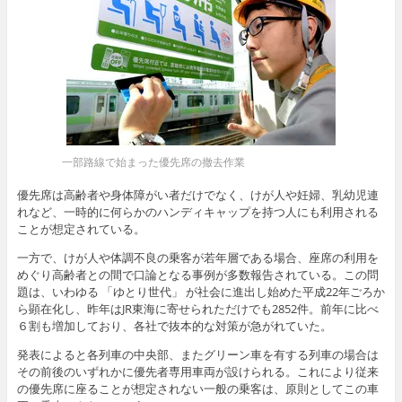
一部路線で始まった優先席の撤去作業
優先席は高齢者や身体障がい者だけでなく、けが人や妊婦、乳幼児連
れなど、一時的に何らかのハンディキャップを持つ人にも利用される
ことが想定されている。
一方で、けが人や体調不良の乗客が若年層である場合、座席の利用を
めぐり高齢者との間で口論となる事例が多数報告されている。この問
題は、いわゆる 「ゆとり世代」 が社会に進出し始めた平成22年ごろか
ら顕在化し、昨年はJR東海に寄せられただけでも2852件。前年に比べ
６割も増加しており、各社で抜本的な対策が急がれていた。
発表によると各列車の中央部、またグリーン車を有する列車の場合は
その前後のいずれかに優先者専用車両が設けられる。これにより従来
の優先席に座ることが想定されない一般の乗客は、原則としてこの車