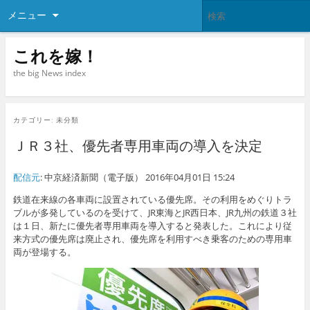
メニュー
これを嫁！
the big News index
カテゴリー:
未分類
ＪＲ３社、優先者専用車両の導入を決定
配信元
: 中京経済新聞（電子版） 2016年04月01日 15:24
鉄道在来線の各車両に設置されている優先席。その利用をめぐりトラ
ブルが多発しているのを受けて、JR東海とJR西日本、JR九州の鉄道３社
は１日、新たに優先者専用車両を導入すると発表した。これにより従
来方式の優先席は廃止され、優先席を利用すべき乗客のための専用車
両が登場する。