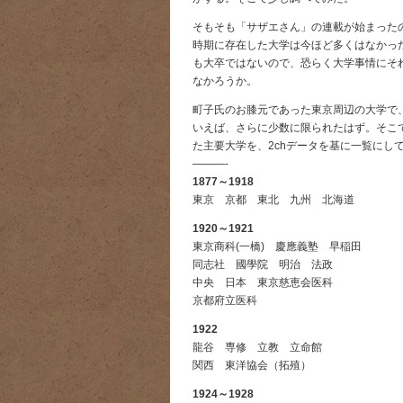
そもそも「サザエさん」の連載が始まったのは
時期に存在した大学は今ほど多くはなかっ
も大卒ではないので、恐らく大学事情にそ
なかろうか。
町子氏のお膝元であった東京周辺の大学で
いえば、さらに少数に限られたはず。そこ
た主要大学を、2chデータを基に一覧にし
———-
1877～1918
東京 京都 東北 九州 北海道
1920～1921
東京商科(一橋) 慶應義塾 早稲田
同志社 國學院 明治 法政
中央 日本 東京慈恵会医科
京都府立医科
1922
龍谷 専修 立教 立命館
関西 東洋協会（拓殖）
1924～1928