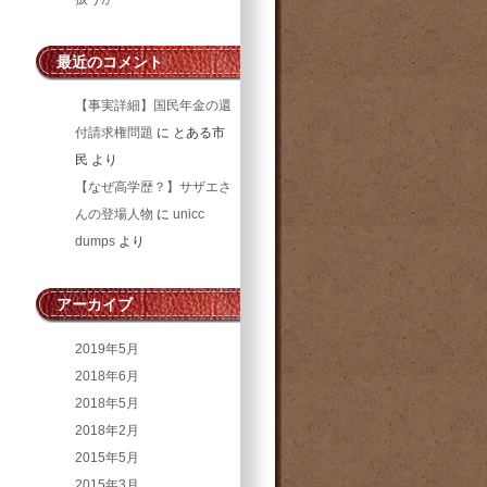
最近のコメント
【事実詳細】国民年金の還
付請求権問題
に
とある市
民
より
【なぜ高学歴？】サザエさ
んの登場人物
に
unicc
dumps
より
アーカイブ
2019年5月
2018年6月
2018年5月
2018年2月
2015年5月
2015年3月