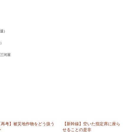
中退）
浪）
 三河屋
【再考】被災地作物をどう扱う
【新幹線】空いた指定席に座ら
か
せることの是非