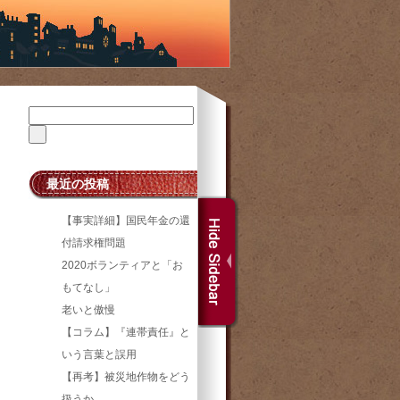
最近の投稿
【事実詳細】国民年金の還
付請求権問題
2020ボランティアと「お
もてなし」
老いと傲慢
【コラム】『連帯責任』と
いう言葉と誤用
【再考】被災地作物をどう
扱うか