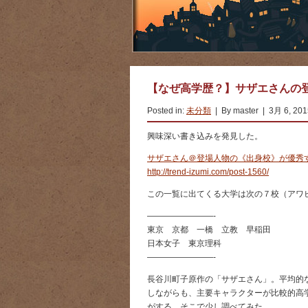
【なぜ高学歴？】サザエさんの
Posted in:
未分類
| By master | 3月 6, 20
興味深い書き込みを発見した。
サザエさん＠登場人物の《出身校》が優秀
http://trend-izumi.com/post-1560/
この一覧に出てくる大学は次の７校（アワ
————————-
東京 京都 一橋 立教 早稲田
日本女子 東京理科
————————-
長谷川町子原作の「サザエさん」。平均的
しながらも、主要キャラクターが比較的高
がする。そこで少し調べてみた。