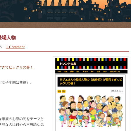
登場人物
15 |
1 Comment
すぎてビックリの巻！
ビ女子学園は無視）。
な家族のお茶の間をテーマと
学歴なのは何やら不思議な気