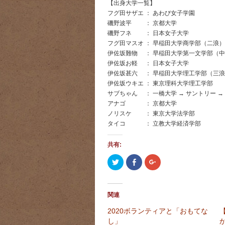
【出身大学一覧】
フグ田サザエ ： あわび女子学園
磯野波平 ： 京都大学
磯野フネ ： 日本女子大学
フグ田マスオ ： 早稲田大学商学部（二浪）
伊佐坂難物 ： 早稲田大学第一文学部（
伊佐坂お軽 ： 日本女子大学
伊佐坂甚六 ： 早稲田大学理工学部（三
伊佐坂ウキエ ： 東京理科大学理工学部
サブちゃん ： 一橋大学 → サントリー →
アナゴ ： 京都大学
ノリスケ ： 東京大学法学部
タイコ ： 立教大学経済学部
共有:
ク
Facebook
ク
リ
で
リ
ッ
共
ッ
ク
有
ク
し
す
し
て
る
て
関連
Twitter
に
Google+
で
は
で
共
ク
共
2020ボランティアと「おもてな
有
リ
有
し」
(新
ッ
(新