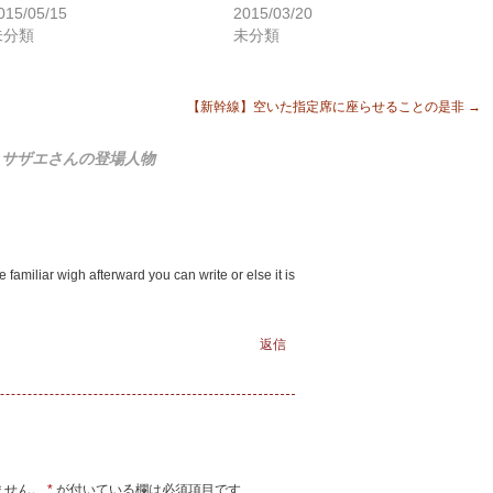
015/05/15
2015/03/20
未分類
未分類
【新幹線】空いた指定席に座らせることの是非
→
】サザエさんの登場人物
be familiar wigh afterward you cаn write or elsе it is
返信
ません。
*
が付いている欄は必須項目です