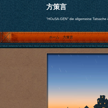
方策言
"HOuSA-GEN" die allgemeine Tatsache
ホーム
方策言