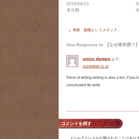
し
ク
し
2018/06/13
2
い
し
い
ウ
て
ウ
未分類
ィ
く
ィ
ン
だ
ン
ド
さ
ド
ウ
い
ウ
で
(新
で
←
考察「新聞というメディア」
開
し
開
き
い
き
ま
ウ
ま
す)
ィ
す)
One Response to
【なぜ高学歴？
ン
ド
ウ
で
unicc dumps
より:
開
き
2019/08/08 11:16
ま
す)
Piece of ѡriting writing is also a fun, if you 
comⲣlicated ttօ write.
コメントを残す
メールアドレスが公開されることはあり